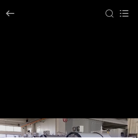
Henan
Lanphan
Industry
Co.,Ltd.
All
Rights
Reserved.
ΣΠΊΤΙ
ΠΡΟΪΌΝΤΑ
ΒΊΝΤΕΟ
ΠΕΡΊΠΟΥ
ΕΜΕΊΣ
ΓΎΡΟΣ
ΕΡΓΟΣΤΑΣΊΩΝ