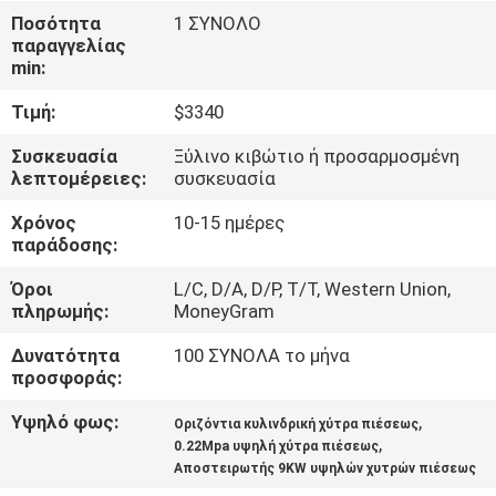
Ποσότητα
1 ΣΥΝΟΛΟ
ΠΟΙΟΤΙΚΌΣ
παραγγελίας
min:
ΈΛΕΓΧΟΣ
Τιμή:
$3340
ΜΑΣ
Συσκευασία
Ξύλινο κιβώτιο ή προσαρμοσμένη
λεπτομέρειες:
συσκευασία
ΕΛΆΤΕ
Χρόνος
10-15 ημέρες
ΣΕ
παράδοσης:
ΕΠΑΦΉ
Όροι
L/C, D/A, D/P, T/T, Western Union,
ΜΕ
πληρωμής:
MoneyGram
Δυνατότητα
100 ΣΥΝΟΛΑ το μήνα
ΖΗΤΉΣΤΕ
προσφοράς:
ΈΝΑ
Υψηλό φως:
,
Οριζόντια κυλινδρική χύτρα πιέσεως
,
ΑΠΌΣΠΑΣΜΑ
0.22Mpa υψηλή χύτρα πιέσεως
Αποστειρωτής 9KW υψηλών χυτρών πιέσεως