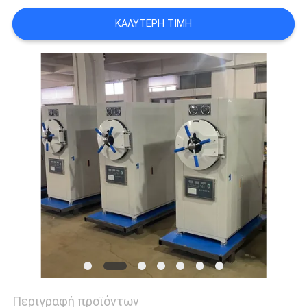
SITEMAP
ΚΑΛΎΤΕΡΗ ΤΙΜΉ
ΠΟΛΙΤΙΚΉ
ΑΠΟΡΡΉΤΟΥ
Περιγραφή προϊόντων