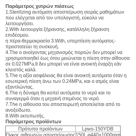
Παράμετρος χυτρών πιέσεως
1.Sterilizing αυτόματη αποστείρωση σειράς μαθημάτων
που ελέγχεται από τον υπολογιστή, εύκολο να
λειτουργήσει.
2.With λειτουργία ξήρανσης, κατάλληλη ξήρανση
επιδέσμου.
η πέρα-θερμοκρασία 3.With, υπερπίεση αυτόματος-
προστατεύει τη συσκευή.
4.The ο ανοίγοντας μηχανισμός πορτών δεν μπορεί να
χρησιμοποιηθεί έως ότου μειώνεται η πίεση στην αίθουσα
σε 0.027MPa.It δεν μπορεί να είναι ανοικτή έναρξη εάν
κλειστός καλά.
5.The η αξία ασφάλειας θα είναι ανοικτή αυτόματα όταν η
εσωτερική πίεση άνω των 0.24MPa, και ο ατμός είναι
εξαντλώντας.
6.The η δύναμη θα κοπεί αυτόματα το νερό και το
συναγερμό όταν η μηχανή στεμένος το νερό.
7.The η αίθουσα του αποστειρωτή αποτελείται από το
ανοξείδωτο.
8.With εκτυπωτής.
Παράμετρος προϊόντων
Πρότυπο προϊόντων
Lpws-150YDB
Όγκος αιθουσών αποστείρωσης
150L φ440×1000mm