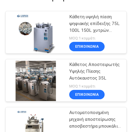
Κάθετη υψηλή πίεση
ψηφιακής επίδειξης 75L
100L 150L χυτρών
πιέσεως ατμού
MOQ:1 κομμάτι
νοσοκομείων
ΕΠΙΚΟΙΝΩΝΙΑ
Κάθετος Αποστειρωτής
Υψηλής Πίεσης
Αυτόκαυστος 35L
MOQ:1 κομμάτι
ΕΠΙΚΟΙΝΩΝΙΑ
Αυτοματοποιημένη
μηχανή αποστείρωσης
αποσβεστήρα μπουκάλι