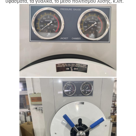
υφάσματα, τα γυαλικά, το μέσο πολιτισμού λύσης, κ.λπ.