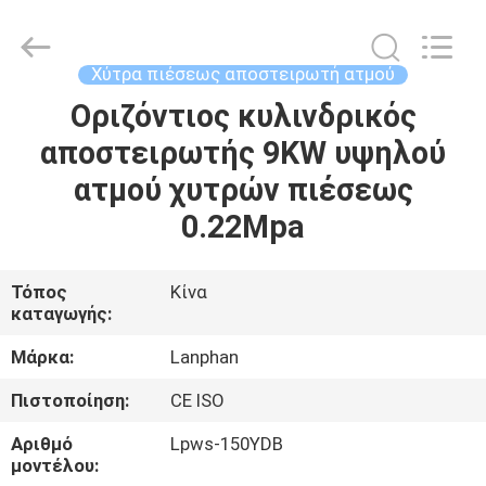
Henan
Lanphan
Industry
Co.,Ltd.
All
Χύτρα πιέσεως αποστειρωτή ατμού
Rights
Reserved.
Οριζόντιος κυλινδρικός
ΣΠΊΤΙ
αποστειρωτής 9KW υψηλού
ΠΡΟΪΌΝΤΑ
ατμού χυτρών πιέσεως
0.22Mpa
ΒΊΝΤΕΟ
Τόπος
Κίνα
καταγωγής:
ΠΕΡΊΠΟΥ
ΕΜΕΊΣ
Μάρκα:
Lanphan
Πιστοποίηση:
CE ISO
ΓΎΡΟΣ
Αριθμό
Lpws-150YDB
ΕΡΓΟΣΤΑΣΊΩΝ
μοντέλου: