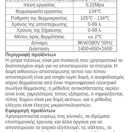
πίεση εργασίας
0.22Mpa
θερμοκρασία εργασίας
134℃
Ρύθμιση της θερμοκρασίας
105℃ - 134℃
Χρόνος της αποστείρωσης
0-99 λ.
Χρόνος της ξήρανσης
0-99 λ.
Μέσος όρος θερμότητας
≤± 2℃
Δύναμη
9KW/380V 50Hz
Διάσταση
1400×650×1600
Περιγραφή προϊόντων
Η χύτρα πιέσεως είναι μια συσκευή που χρησιμοποιεί το
διαποτισμένο ατμό για να αποστειρώσει τα στοιχεία. Η
δομή αιθουσών αποστείρωσης αυτού του τύπου
αποστειρωτή είναι μια single-layer δομή, ο ανεφοδιασμός
ατμού θερμαίνεται από έναν παρεισφρητικό ηλεκτρικό
σωλήνα θέρμανσης, η μέθοδος αντικατάστασης αερίου
είναι ένας χαμηλότερος τύπος εξάτμισης, ο σφραγίζοντας
τύπος δομών είναι μια δομή ακτίνων, και η μέθοδος
ελέγχου είναι έλεγχος μικροϋπολογιστών.
Εφαρμογή προϊόντων
Χρησιμοποιείται ευρέως στις κλινικές, τα ιδρύματα
επιστημονικής έρευνας και άλλα όργανα για να
αποστειρώσει το ιατρικό εξοπλισμό, τις σάλτσες, τα