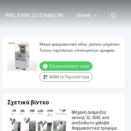
Μας Ελάτε Σε Επαφή Με
Greek
Μικρό φαρμακευτικό είδος χαπιών μηχανών
Τύπου ταμπλετών υπολογιστών γραφείου
που διανέμει τον υδραυλικό συμπιεστή
Επικοινωνήστε τώρα
Μάθετε Περισσότερα
Σχετικά βίντεο
Μηχανή ανάμειξης
σκόνης 2L-300L από
ανοξείδωτο χάλυβα
Φαρμακευτικά τρόφιμα