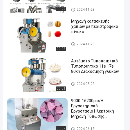
Μηχανή πιέσεως δισκίων
00:27
2024-11-28
Μηχανή κατασκευής
χαπιών με περιστροφικό
πίνακα
en
Μηχανή πιέσεως δισκίων
2024-11-28
00:26
Αυτόματο Τυποποιητικό
Τυποποιητικό 11e 17e
80kn Διακόσμηση γλυκών
Μηχανή πιέσεως δισκίων
2024-05-23
00:51
9000-16200pic/H
Εργαστηριακό
Εργοστάσιο Ηλεκτρική
Μηχανή Τύπωσης
Τυμπλέτων
Μηχανή πιέσεως δισκίων
00:57
2024-06-18