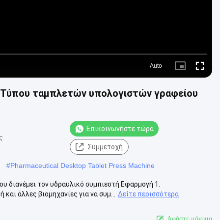
Auto
Picture-
Fullscre
in-
Picture
ν Τύπου ταμπλετών υπολογιστών γραφείου
Επικοινωνήστε τώρα
ς
Συμμετοχή
#
Pharmaceutical Desktop Tablet Press Machine
υ διανέμει τον υδραυλικό συμπιεστή Εφαρμογή 1.
και άλλες βιομηχανίες για να συμ...
Δείτε περισσότερα
Αφήστε μήνυμα