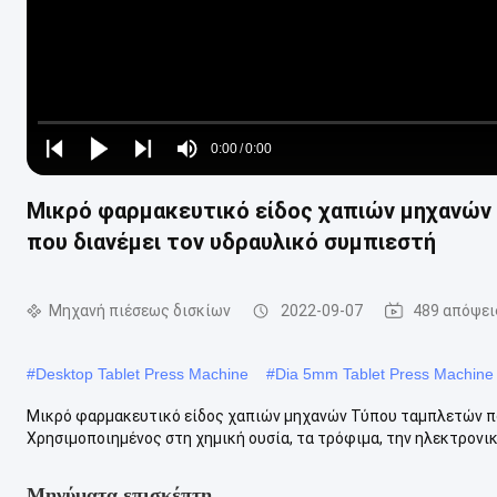
Loaded
:
0%
0:00
/
0:00
Play
Play
Play
Mute
Current
Duration
next
next
Μικρό φαρμακευτικό είδος χαπιών μηχανώ
Time
που διανέμει τον υδραυλικό συμπιεστή
Μηχανή πιέσεως δισκίων
2022-09-07
489 απόψει
#
Desktop Tablet Press Machine
#
Dia 5mm Tablet Press Machine
Μικρό φαρμακευτικό είδος χαπιών μηχανών Τύπου ταμπλετών πο
Χρησιμοποιημένος στη χημική ουσία, τα τρόφιμα, την ηλεκτρονική 
Μηνύματα επισκέπτη