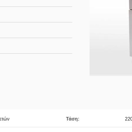
ετών
Τάση:
22