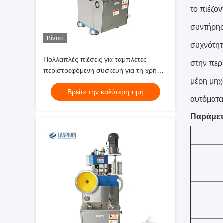
το πιέζον
συντήρησ
Βίντεο
συχνότητα
Πολλαπλές πιέσεις για ταμπλέτες
στην περ
περιστρεφόμενη συσκευή για τη χρήση
μέρη μηχ
σε δισκία για τα εργαστήρια και τα
Βρείτε την καλύτερη τιμή
φαρμακευτικά προϊόντα
αυτόματα
Παράμετ