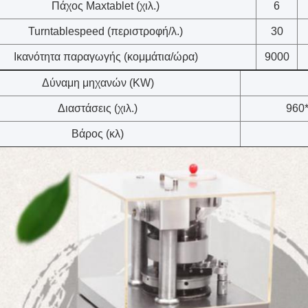
Πάχος Maxtablet (χιλ.)
6
Turntablespeed (περιστροφή/λ.)
30
Ικανότητα παραγωγής (κομμάτια/ώρα)
9000
Δύναμη μηχανών (KW)
Διαστάσεις (χιλ.)
960
Βάρος (κλ)