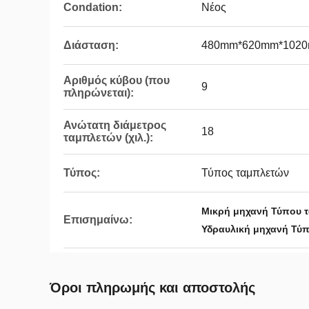
Condation:
Νέος
Διάσταση:
480mm*620mm*102
Αριθμός κύβου (που
9
πληρώνεται):
Ανώτατη διάμετρος
18
ταμπλετών (χιλ.):
Τύπος:
Τύπος ταμπλετών
Μικρή μηχανή Τύπου 
Επισημαίνω:
Υδραυλική μηχανή Τύ
Όροι πληρωμής και αποστολής