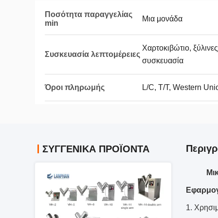
Ποσότητα παραγγελίας
Μια μονάδα
min
Χαρτοκιβώτιο, ξύλινε
Συσκευασία λεπτομέρειες
συσκευασία
Όροι πληρωμής
L/C, T/T, Western Uni
Περιγρ
ΣΥΓΓΕΝΙΚΆ ΠΡΟΪΌΝΤΑ
Μι
Εφαρμο
1.
Χρησιμ