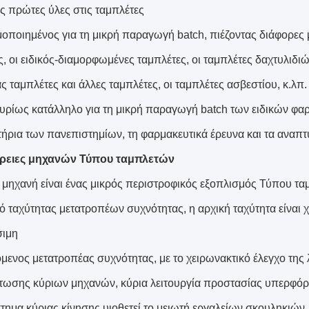
ς πρώτες ύλες στις ταμπλέτες
μοποιημένος για τη μικρή παραγωγή batch, πιέζοντας διάφορε
, οι ειδικός-διαμορφωμένες ταμπλέτες, οι ταμπλέτες δαχτυλιδιώ
 ταμπλέτες και άλλες ταμπλέτες, οι ταμπλέτες ασβεστίου, κ.λπ.
 κυρίως κατάλληλο για τη μικρή παραγωγή batch των ειδικών φα
τήρια των πανεπιστημίων, τη φαρμακευτικά έρευνα και τα αναπτυ
ρειες μηχανών Τύπου ταμπλετών
 μηχανή είναι ένας μικρός περιστροφικός εξοπλισμός Τύπου ταμ
ό ταχύτητας μετατροπέων συχνότητας, η αρχική ταχύτητα είναι 
σιμη
όμενος μετατροπέας συχνότητας, με το χειρωνακτικό έλεγχο της
ωσης κύριων μηχανών, κύρια λειτουργία προστασίας υπερφό
στημα κύριας κίνησης υιοθετεί το μειωτή εργαλείων σκουληκιών