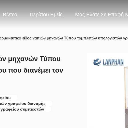
Βίντεο
Περίπου Εμείς
Μας Ελάτε Σε Επαφή 
αρμακευτικό είδος χαπιών μηχανών Τύπου ταμπλετών υπολογιστών γρα
ιών μηχανών Τύπου
υ που διανέμει τον
φείου
τών γραφείου διανομής
 γραφείου συμπιεστών