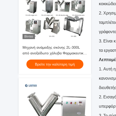
κοκκώδει
2. Χρησι
ταμπλέτες
γράφοντας
Βίντεο
3. Είναι
Μηχανή ανάμειξης σκόνης 2L-300L
τα εργασ
από ανοξείδωτο χάλυβα Φαρμακευτικά
τρόφιμα
Λεπτομέ
Βρείτε την καλύτερη τιμή
1.
Αυτή η
κανονισμ
διευθετή
2. Εισαγ
υπερφόρτ
3. Το σύ