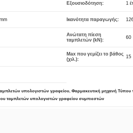
Εξουσιοδότηση:
1 έ
0mm
Ικανότητα παραγωγής:
12
Ανώτατη πίεση
60
ταμπλετών (kN):
Max που γεμίζει το βάθος
15
(χιλ.):
,
ταμπλετών υπολογιστών γραφείου
Φαρμακευτική μηχανή Τύπου 
που ταμπλετών υπολογιστών γραφείου συμπιεστών