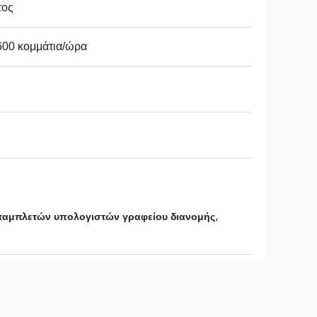
τος
600 κομμάτια/ώρα
,
ταμπλετών υπολογιστών γραφείου διανομής