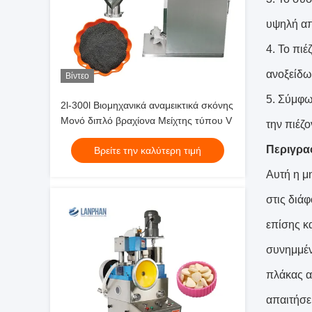
υψηλή απ
4. Το πιέ
ανοξείδω
Βίντεο
5. Σύμφω
2l-300l Βιομηχανικά αναμεικτικά σκόνης
Μονό διπλό βραχίονα Μείχτης τύπου V
την πιέζο
Περιγρα
Βρείτε την καλύτερη τιμή
Αυτή η μ
στις διά
επίσης κα
συνημμέν
πλάκας αν
απαιτήσε