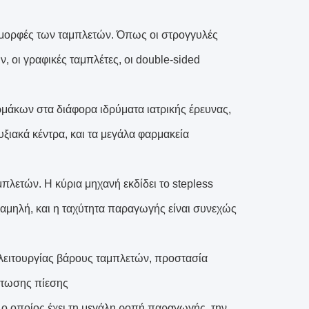
ς μορφές των ταμπλετών. Όπως οι στρογγυλές
ν, οι γραφικές ταμπλέτες, οι double-sided
ρμάκων στα διάφορα ιδρύματα ιατρικής έρευνας,
ξιακά κέντρα, και τα μεγάλα φαρμακεία
πλετών. Η κύρια μηχανή εκδίδει το stepless
χαμηλή, και η ταχύτητα παραγωγής είναι συνεχώς
 λειτουργίας βάρους ταμπλετών, προστασία
ρτωσης πίεσης
, ο οποίος έχει τη μεγάλη ροπή παραγωγής, την