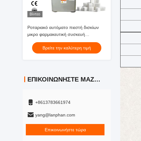
Βίντεο
Ροταριακό αυτόματο πιεστή δισκίων
μικρο φαρμακευτική συσκευή
εμφυτευμένων δισκίων γλυκό γάλα
Βρείτε την καλύτερη τιμή
ΕΠΙΚΟΙΝΩΝΉΣΤΕ ΜΑΖΊ ΜΑΣ
+8613783661974
yang@lanphan.com
Επικοινωνήστε τώρα