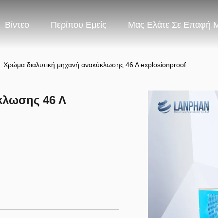
Βίντεο
Περίπου Εμείς
Μας Ελάτε Σε Επαφή 
Χρώμα διαλυτική μηχανή ανακύκλωσης 46 Λ explosionproof
κλωσης 46 Λ