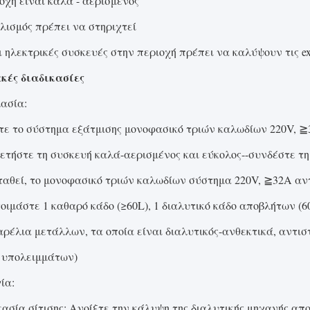
οχή είναι καλά - αερισμένος
πλισμός πρέπει να στηριχτεί
οι ηλεκτρικές συσκευές στην περιοχή πρέπει να καλύψουν τις ex
κές διαδικασίες
ασία:
τε το σύστημα εξάτμισης μονοφασικό τριών καλωδίων 220V, ≧
ετήστε τη συσκευή καλά-αερισμένος και εύκολος--συνδέστε τη θ
αθεί, το μονοφασικό τριών καλωδίων σύστημα 220V, ≧32A αντ
οιμάστε 1 καθαρό κάδο (≥60L), 1 διαλυτικό κάδο αποβλήτων (6
αρέλια μετάλλων, τα οποία είναι διαλυτικός-ανθεκτικά, αντισ
 υπολειμμάτων)
ία:
κασία σίτισης: Ανοίξτε την κάλυψη της διαλυτικής μηχανής α