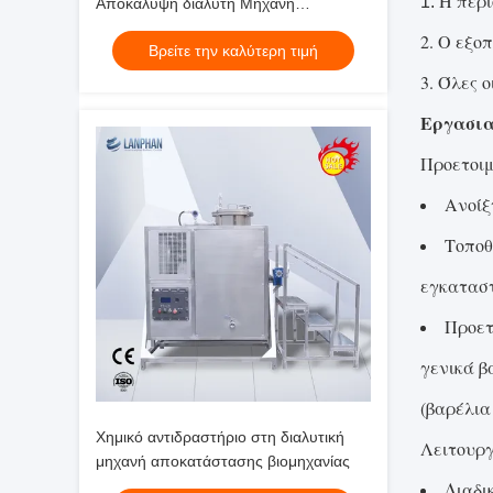
Η περι
1.
Αποκάλυψη διαλύτη Μηχανή
ανακύκλωσης διαλύτη με βάση το
2. Ο εξο
Βρείτε την καλύτερη τιμή
διαλύτη
3. Όλες 
Εργασια
Προετοιμ
Ανοίξ
Τοποθ
εγκαταστ
Προετ
γενικά β
(βαρέλια
Χημικό αντιδραστήριο στη διαλυτική
Λειτουργ
μηχανή αποκατάστασης βιομηχανίας
Διαδι