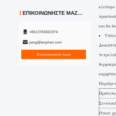
κλείσιμο
ΕΠΙΚΟΙΝΩΝΉΣΤΕ ΜΑΖΊ ΜΑΣ
προστασί
και θα δ
+8613783661974
Υπόλε
yang@lanphan.com
Διακόπτη
πετρελαί
Επικοινωνήστε τώρα
θερμοκρα
καρφίτσα
Παράμετ
Πρότυπο
Συνολικό
Όγκος χ