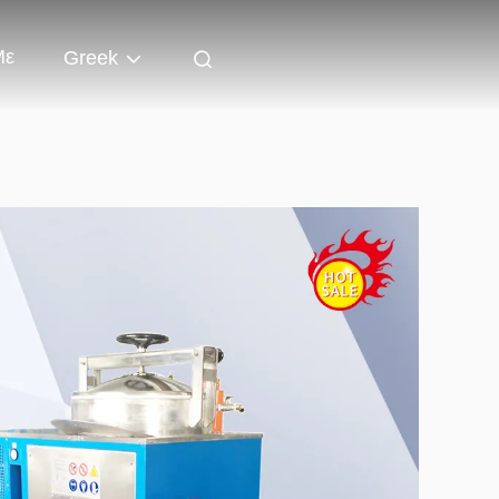
Με
Greek