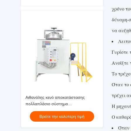
χρόνο το
δύναμη-σ
να αυξηθ
Λειτο
Γυρίστε 
Ανοίξτε 
Το τρέχο
Όταν το 
τρέχει α
Αιθανόλης κενό αποκατάστασης
πολλαπλάσιο σύστημα
Η μηχανή
αποκατάστασης εξάτμισης λειτουργιών
Ο καθαρό
Βρείτε την καλύτερη τιμή
διαλυτικό
Όταν 