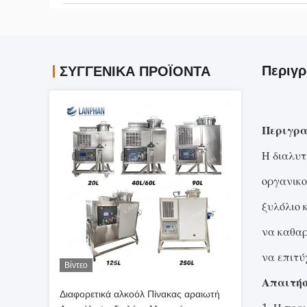
Περιγρ
ΣΥΓΓΕΝΙΚΆ ΠΡΟΪΌΝΤΑ
Περιγρα
Η διαλυτ
οργανικο
ξυλόλιο 
να καθαρ
να επιτύ
Βίντεο
Απαιτήσ
Διαφορετικά αλκοόλ Πίνακας αραιωτή