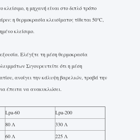
ο κλείσιμο, η μηχανή είναι στο διπλό τρόπο
άριν: η θερμοκρασία κλεισίματος τίθεται 50℃,
ημένο κλείσιμο.
εξουσία. Ελέγξτε τη μέση θερμοκρασία
ολειμμάτων Σιγουρευτείτε ότι η μέση
ατίου, ανοίγει την κάλυψη βαρελιών, τραβά την
για έπειτα να ανακυκλώσει.
Lpa-60
Lpa-200
80 Λ
330 Λ
60 Λ
225 Λ