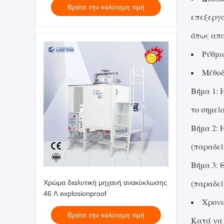
Βρείτε την καλύτερη τιμή
επεξεργά
όπως απα
Ρύθμι
Μέθοδ
Βήμα 1: 
το σημεί
Βήμα 2: 
(παραδεί
Βήμα 3: 
(παραδεί
Χρώμα διαλυτική μηχανή ανακύκλωσης
46 Λ explosionproof
Χρονι
Βρείτε την καλύτερη τιμή
Κατά να 