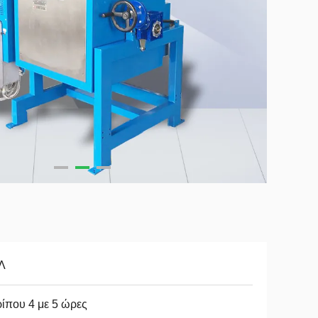
Λ
ίπου 4 με 5 ώρες