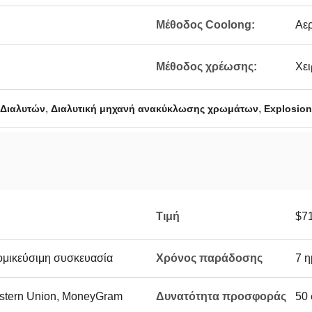
Μέθοδος Coolong:
Αε
Μέθοδος χρέωσης:
Χει
,
,
Διαλυτών
Διαλυτική μηχανή ανακύκλωσης χρωμάτων
Explosion
Τιμή
$7
τομικεύσιμη συσκευασία
Χρόνος παράδοσης
7 η
Western Union, MoneyGram
Δυνατότητα προσφοράς
50 