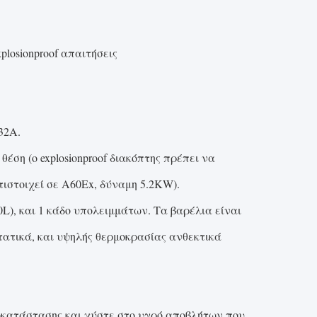
plosionproof απαιτήσεις
32A.
έση (ο explosionproof διακόπτης πρέπει να
ιστοιχεί σε A60Ex, δύναμη 5.2KW).
0L), και 1 κάδο υπολειμμάτων. Τα βαρέλια είναι
τατικά, και υψηλής θερμοκρασίας ανθεκτικά
ποκατάστασης και χύστε στο υγρό αποβλήτων που