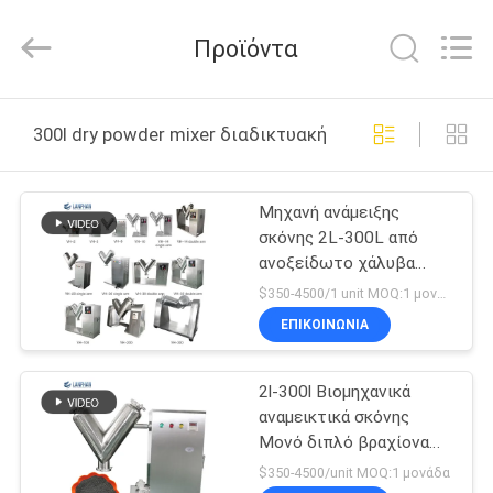
Henan
Lanphan
Industry
Προϊόντα
Co.,Ltd.
All
Rights
Reserved.
ΣΠΊΤΙ
300l dry powder mixer διαδικτυακή κατασκευή
ΠΡΟΪΌΝΤΑ
Μηχανή ανάμειξης
σκόνης 2L-300L από
ΒΊΝΤΕΟ
ανοξείδωτο χάλυβα
Φαρμακευτικά τρόφιμα
$350-4500/1 unit MOQ:1 μονάδα
ΠΕΡΊΠΟΥ
ΕΠΙΚΟΙΝΩΝΙΑ
ΕΜΕΊΣ
2l-300l Βιομηχανικά
αναμεικτικά σκόνης
ΓΎΡΟΣ
Μονό διπλό βραχίονα
ΕΡΓΟΣΤΑΣΊΩΝ
Μείχτης τύπου V
$350-4500/unit MOQ:1 μονάδα