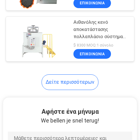
ΕΠΙΚΟΙΝΩΝΙΑ
ΠΟΙΟΤΙΚΌΣ
Αιθανόλης κενό
ΈΛΕΓΧΟΣ
αποκατάστασης
πολλαπλάσιο σύστημα
ΜΑΣ
αποκατάστασης
$ 8300 MOQ:1 σύνολο
εξάτμισης λειτουργιών
ΕΛΆΤΕ
ΕΠΙΚΟΙΝΩΝΙΑ
διαλυτικό
ΣΕ
ΕΠΑΦΉ
Δείτε περισσότερων
ΜΕ
ΖΗΤΉΣΤΕ
Αφήστε ένα μήνυμα
ΈΝΑ
We bellen je snel terug!
ΑΠΌΣΠΑΣΜΑ