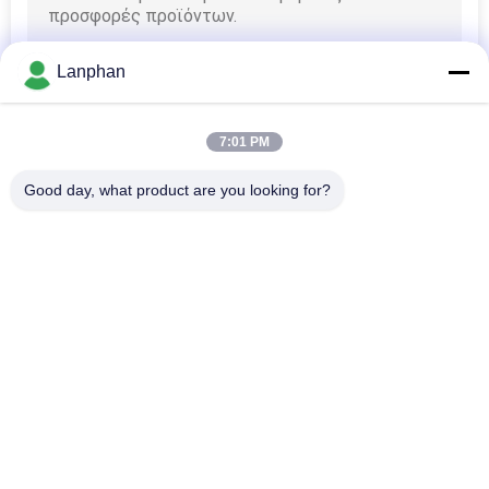
SITEMAP
Lanphan
ΠΟΛΙΤΙΚΉ
ΑΠΟΡΡΉΤΟΥ
7:01 PM
Good day, what product are you looking for?
Λαϊκή κατηγορία
Όλα
Κενός Στεγνωτήρας 
Μηχανή Διαλογέων 
Παγώματος
Χρώματος
Μηχανή 
Χύτρα Πιέσεως 
Στεγνωτήρων 
Αποστειρωτή 
Ψεκασμού
Ατμού
Μηχανή Πιέσεως 
Διαλυτική Μηχανή 
Δισκίων
Αποκατάστασης