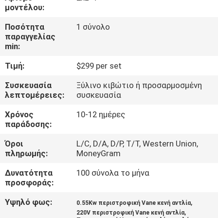
μοντέλου:
ΠΟΙΟΤΙΚΌΣ
Ποσότητα
1 σύνολο
ΈΛΕΓΧΟΣ
παραγγελίας
min:
Τιμή:
$299 per set
ΜΑΣ
ΕΛΆΤΕ
Συσκευασία
Ξύλινο κιβώτιο ή προσαρμοσμένη
λεπτομέρειες:
συσκευασία
ΣΕ
Χρόνος
10-12 ημέρες
ΕΠΑΦΉ
παράδοσης:
ΜΕ
Όροι
L/C, D/A, D/P, T/T, Western Union,
πληρωμής:
MoneyGram
ΖΗΤΉΣΤΕ
Δυνατότητα
100 σύνολα το μήνα
ΈΝΑ
προσφοράς:
ΑΠΌΣΠΑΣΜΑ
Υψηλό φως:
,
0.55Kw περιστροφική Vane κενή αντλία
,
220V περιστροφική Vane κενή αντλία