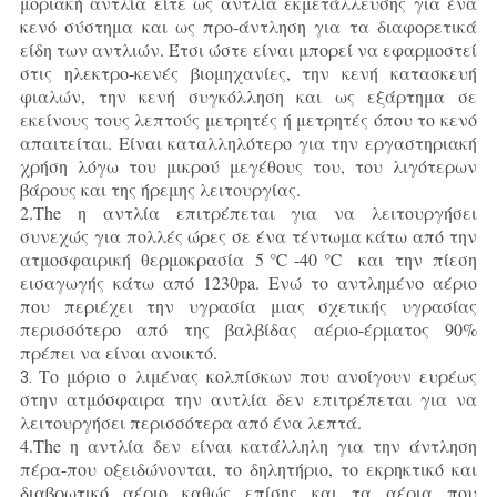
μοριακή αντλία είτε ως αντλία εκμετάλλευσης για ένα
κενό σύστημα και ως προ-άντληση για τα διαφορετικά
είδη των αντλιών. Έτσι ώστε είναι μπορεί να εφαρμοστεί
στις ηλεκτρο-κενές βιομηχανίες, την κενή κατασκευή
φιαλών, την κενή συγκόλληση και ως εξάρτημα σε
εκείνους τους λεπτούς μετρητές ή μετρητές όπου το κενό
απαιτείται. Είναι καταλληλότερο για την εργαστηριακή
χρήση λόγω του μικρού μεγέθους του, του λιγότερων
βάρους και της ήρεμης λειτουργίας.
2.The η αντλία επιτρέπεται για να λειτουργήσει
συνεχώς για πολλές ώρες σε ένα τέντωμα κάτω από την
ατμοσφαιρική θερμοκρασία 5℃-40℃ και την πίεση
εισαγωγής κάτω από 1230pa. Ενώ το αντλημένο αέριο
που περιέχει την υγρασία μιας σχετικής υγρασίας
περισσότερο από της βαλβίδας αέριο-έρματος 90%
πρέπει να είναι ανοικτό.
Το μόριο ο λιμένας κολπίσκων που ανοίγουν ευρέως
3.
στην ατμόσφαιρα την αντλία δεν επιτρέπεται για να
λειτουργήσει περισσότερα από ένα λεπτά.
4.The η αντλία δεν είναι κατάλληλη για την άντληση
πέρα-που οξειδώνονται, το δηλητήριο, το εκρηκτικό και
διαβρωτικό αέριο καθώς επίσης και τα αέρια που