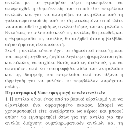
αντλία με το γεμισμένο αέρα προκειμένου να
αποφευχθεί η συμπύκνωση του ατμού στο πετρέλαιο
αντλιών και για να αποτρέψει το πετρέλαιο από τη
γαλακτωματοποίηση από το συμπυκνωμένο ατμό ώστε
να παραταθεί ο χρήσιμος ανελκυστήρας του πετρελαίου.
Εντούτοις το τελευταίο κενό της αντλίας θα μειωθεί, και
η θερμοκρασία της αντλίας θα αυξηθεί όταν η βαλβίδα
αέριο-έρματος είναι ανοικτή.
2xz-4 η αντλία τύπων έχει τα σημαντικά επιτεύγματα
του μικρού μεγέθους, ζυγίστε λιγότερο, ήρεμη λειτουργία
και εύκολος να αρχίσει. Εκτός από τις συσκευές για να
αποτρέψει από να απορροφήσει πίσω του πετρελαίου
και της διαρροής του πετρελαίου από τον άξονα η
σφράγιση για να μολύνει το περιβάλλον παρέχεται
επίσης.
Περιστροφική Vane εφαρμογή κενών αντλιών
Η αντλία είναι ένας από το βασικό εξοπλισμό για να
1.
εξαντλήσει ένα σφραγισμένο σκάφος. Μπορεί να
χρησιμοποιηθεί είτε ανεξάρτητα ως κύριος και μπορεί
επίσης να εξυπηρετηθεί όπως για την αντλία για την
αντλία διάχυσης συμπληρωματικών αντλιών και τη