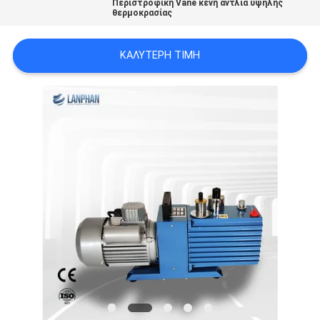
Περιστροφική Vane κενή αντλία υψηλής
SITEMAP
θερμοκρασίας
ΚΑΛΎΤΕΡΗ ΤΙΜΉ
ΠΟΛΙΤΙΚΉ
ΑΠΟΡΡΉΤΟΥ