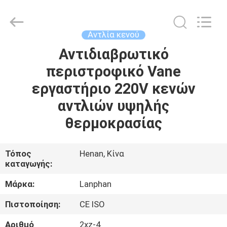
Henan
Lanphan
Industry
Co.,Ltd.
All
Αντλία κενού
Rights
Reserved.
Αντιδιαβρωτικό
ΣΠΊΤΙ
περιστροφικό Vane
ΠΡΟΪΌΝΤΑ
εργαστήριο 220V κενών
αντλιών υψηλής
ΒΊΝΤΕΟ
θερμοκρασίας
ΠΕΡΊΠΟΥ
Τόπος
Henan, Κίνα
καταγωγής:
ΕΜΕΊΣ
Μάρκα:
Lanphan
ΓΎΡΟΣ
Πιστοποίηση:
CE ISO
ΕΡΓΟΣΤΑΣΊΩΝ
Αριθμό
2xz-4