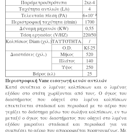
Παράμετροι/πρότυπα
2xz-4
Ταχύτητα αντλιών (L/s)
4
Τελευταία πίεση (PA)
6×10ˉ ²
Περιστροφική ταχύτητα (r/min)
1700
Δύναμη μηχανών (KW)
0,55
Τάση εργασίας (V/HZ)
220/50
Κολπίσκος Diam (χιλ.)
ΤΑΥΤΌΤΗΤΑ.
/
O.D.
Kf-25
Διαστάσεις (χιλ.)
Μήκος
520
Πλάτος
140
Ύψος
250
Βάρος (κλ)
25
Περιστροφική Vane εισαγωγή κενών αντλιών
Κατά συνέπεια ο λιμένας κολπίσκων και ο λιμένας
εξόδου στο στάτη χωρίζονται από τους. Ο όγκος του
διαστήματος που οδηγεί στο λιμένα κολπίσκων
επεκτείνεται σταδιακά και περιοδικά με το αέριο που
γεμίζει το διάστημα μέσω του σωλήνα κολπίσκων, εν τω
μεταξύ ο όγκος του διαστήματος που οδηγεί στο λιμένα
εξόδου μικραίνει σταδιακά και περιοδικά για να
συμπιέσει το αέριο που απορροφιέται προηγουμένως. Με