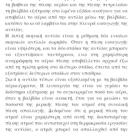
τη βοήθεια της πίεσης αερίου και της πίεσης πετρελαίου
τη βαλβίδα εξάτμισης στο λιμένα εξόδου ανοίγουν για να
αποβάλει το αέριο από την αντλία μέσω της βαλβίδας,
κατόπιν το κενό λαμβάνεται στην πλευρά εισαγωγής της
αντλίας.
Η διπλή σκηνική αντλία είναι η ρύθμιση δύο ενιαίων
σκηνικών αντλιών σωρηδόν. Όταν η πίεση εισαγωγής
είναι υψηλότερη, και τα δύο στάδια της αντλίας μπορούν
να εξαντλήσουν ταυτόχρονα, ενώ στη χαμηλότερη
αναρρόφηση το αέριο πίεσης αποβάλλεται αρχικά έξω
από τη πρώτη φάση στο δεύτερο στάδιο, έπειτα από τις
εξατμίσεις δεύτερων σταδίων στον υπαίθριο.
2xz-4 η αντλία τύπων είναι εξοπλισμένη με τη βαλβίδα
αέριο-έρματος. Η λειτουργία της είναι να γεμίσει το
διάστημα εξάτμισης με το συγκεκριμένο ποσό του αέρα,
όταν η βαλβίδα είναι ανοικτή, έτσι για να μειώσει το
ποσοστό της μερικής πίεσης του ατμού στη συνολική
πίεση απαλλαγής. Δεδομένου ότι η μερική πίεση του
ατμού είναι χαμηλότερη από αυτή της διαποτισμένης
πίεσης ατμού που αντιστοιχεί στη θερμοκρασία εργασίας
της αντλίας, ο ατμός μπορεί να απαλλαχθεί από την