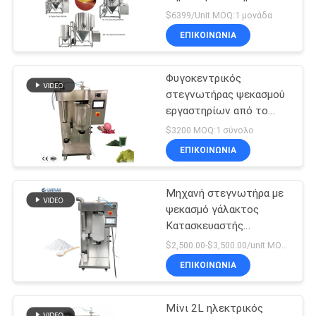
σκόνης γάλακτος
SITEMAP
$6399/Unit MOQ:1 μονάδα
Σκουπτήρας
ΕΠΙΚΟΙΝΩΝΙΑ
στεγνωτήρα εξοπλισμός
ΠΟΛΙΤΙΚΉ
στεγνώσεως ψεκασμού
Φυγοκεντρικός
ΑΠΟΡΡΉΤΟΥ
στεγνωτήρας ψεκασμού
εργαστηρίων από το
υγρό για να κονιοποιήσει
$3200 MOQ:1 σύνολο
3KW AC220V
ΕΠΙΚΟΙΝΩΝΙΑ
Μηχανή στεγνωτήρα με
ψεκασμό γάλακτος
Κατασκευαστής
συσκευής στεγνωτήρα
$2,500.00-$3,500.00/unit MOQ:1 μονάδα
με ψεκασμό για χυμό
ΕΠΙΚΟΙΝΩΝΙΑ
καφέ
Μίνι 2L ηλεκτρικός