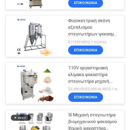
στεγνωτήρων ψεκασμού
ΕΠΙΚΟΙΝΩΝΙΑ
ψεκαστήρων
ΠΟΙΟΤΙΚΌΣ
Φυγοκεντρική σκόνη
ΈΛΕΓΧΟΣ
εξοπλισμού
στεγνωτήρων ψεκασμού
ΜΑΣ
γάλακτος αυγών που
$11299 MOQ:1 σύνολο
κατασκευάζει τον
ΕΛΆΤΕ
ΕΠΙΚΟΙΝΩΝΙΑ
ψεκαστήρα μηχανών
ΣΕ
110V εργαστηριακή
ΕΠΑΦΉ
κλίμακα ψεκαστήρα
ΜΕ
στεγνωτήρα μηχανή
ατομικοποιητής γάλα σε
$2,490.00-$3,000.00 MOQ:1 σύνολο
σκόνη 2000mL / H
ΖΗΤΉΣΤΕ
ΕΠΙΚΟΙΝΩΝΙΑ
ΈΝΑ
5l Μηχανή στεγνωτήρα
ΑΠΌΣΠΑΣΜΑ
βιομηχανικού ψεκασμού
Χημικό ψεκαστήρα