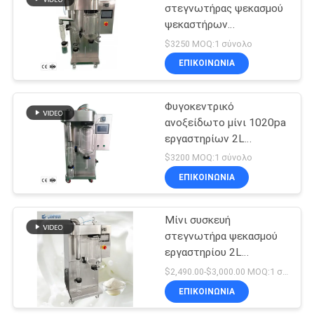
στεγνωτήρας ψεκασμού
ψεκαστήρων
φυγοκεντρικός για το
$3250 MOQ:1 σύνολο
μικρό εργαστήριο 3kw
ΕΠΙΚΟΙΝΩΝΙΑ
φρούτων
Φυγοκεντρικό
ανοξείδωτο μίνι 1020pa
εργαστηρίων 2L
στεγνωτήρων ψεκασμού
$3200 MOQ:1 σύνολο
ψεκαστήρων στιγμιαίου
ΕΠΙΚΟΙΝΩΝΙΑ
καφέ
Μίνι συσκευή
στεγνωτήρα ψεκασμού
εργαστηρίου 2L
Ατομικοποιητής Καφέ
$2,490.00-$3,000.00 MOQ:1 σύνολο
γάλα σε σκόνη 3KW
ΕΠΙΚΟΙΝΩΝΙΑ