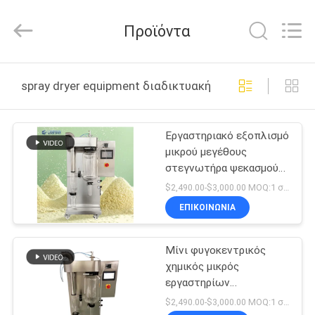
Henan
Lanphan
Industry
Προϊόντα
Co.,Ltd.
All
Rights
Reserved.
ΣΠΊΤΙ
spray dryer equipment διαδικτυακή κατασκευή
ΠΡΟΪΌΝΤΑ
Εργαστηριακό εξοπλισμό
μικρού μεγέθους
ΒΊΝΤΕΟ
στεγνωτήρα ψεκασμού
για σκόνη
$2,490.00-$3,000.00 MOQ:1 σύνολο
απορρυπαντικού ορού
ΠΕΡΊΠΟΥ
ΕΠΙΚΟΙΝΩΝΙΑ
γάλακτος πρωτεϊνών
ΕΜΕΊΣ
Μίνι φυγοκεντρικός
χημικός μικρός
ΓΎΡΟΣ
εργαστηρίων
ΕΡΓΟΣΤΑΣΊΩΝ
εξοπλισμού 2000ml/H
$2,490.00-$3,000.00 MOQ:1 σύνολο