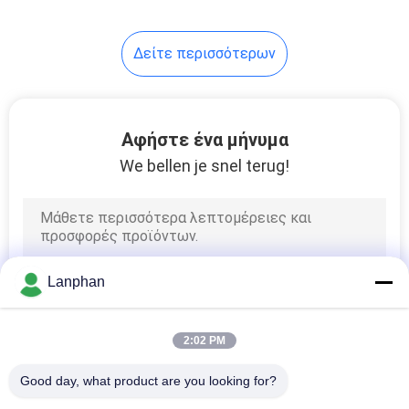
47
Δείτε περισσότερων
κοντός εξοπλισμός
απόσταξης
πορειών
Αφήστε ένα μήνυμα
We bellen je snel terug!
22
Σκουπισμένος
Lanphan
εξοπλισμός
απόσταξης ταινιών
2:02 PM
Good day, what product are you looking for?