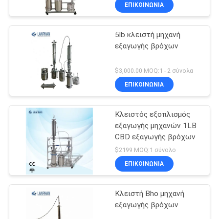
ΕΠΙΚΟΙΝΩΝΙΑ
ΠΟΙΟΤΙΚΌΣ
5lb κλειστή μηχανή
ΈΛΕΓΧΟΣ
80
εξαγωγής βρόχων
Μηχανή
ΜΑΣ
$3,000.00 MOQ:1 - 2 σύνολα
στεγνωτήρων
ΕΛΆΤΕ
ΕΠΙΚΟΙΝΩΝΙΑ
ψεκασμού
ΣΕ
Κλειστός εξοπλισμός
ΕΠΑΦΉ
εξαγωγής μηχανών 1LB
ΜΕ
CBD εξαγωγής βρόχων
82
$2199 MOQ:1 σύνολο
Χύτρα πιέσεως
ΖΗΤΉΣΤΕ
ΕΠΙΚΟΙΝΩΝΙΑ
ΈΝΑ
αποστειρωτή
Κλειστή Bho μηχανή
ΑΠΌΣΠΑΣΜΑ
ατμού
εξαγωγής βρόχων