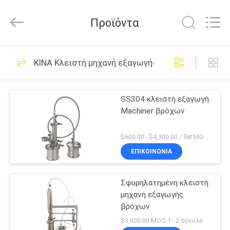
Henan
Lanphan
Industry
Προϊόντα
Co.,Ltd.
All
Rights
Reserved.
ΣΠΊΤΙ
199
ΚΙΝΑ Κλειστή μηχανή εξαγωγής βρόχων
Κενός
ΠΡΟΪΌΝΤΑ
στεγνωτήρας
SS304 κλειστή εξαγωγή
Machiner βρόχων
παγώματος
ΒΊΝΤΕΟ
$600.00 - $4,300.00 / Set MOQ:1.0 σύνολο/σύνολα
ΠΕΡΊΠΟΥ
ΕΠΙΚΟΙΝΩΝΙΑ
24
ΕΜΕΊΣ
Μηχανή διαλογέων
Σφυρηλατημένη κλειστή
μηχανή εξαγωγής
ΓΎΡΟΣ
χρώματος
βρόχων
ΕΡΓΟΣΤΑΣΊΩΝ
$3,000.00 MOQ:1 - 2 σύνολα