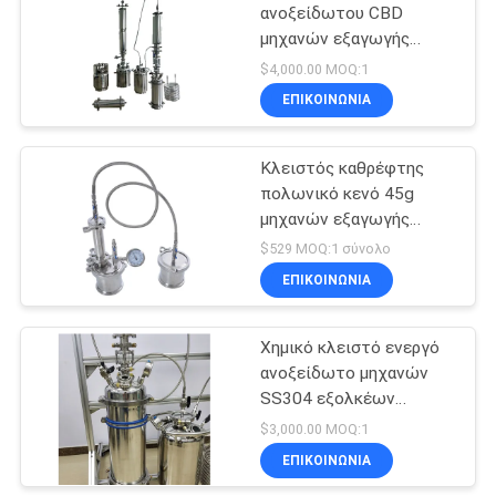
ανοξείδωτου CBD
μηχανών εξαγωγής
40
βρόχων Lanphan 5L
$4,000.00 MOQ:1
αντιδραστήρας
ΕΠΙΚΟΙΝΩΝΙΑ
γυαλιού
Κλειστός καθρέφτης
εργαστηρίων
πολωνικό κενό 45g
μηχανών εξαγωγής
βρόχων μίνι
$529 MOQ:1 σύνολο
ΕΠΙΚΟΙΝΩΝΙΑ
26
Στεγνωτήρας
Χημικό κλειστό ενεργό
ανοξείδωτο μηχανών
παγώματος
SS304 εξολκέων
εργαστηρίων
βρόχων
$3,000.00 MOQ:1
ΕΠΙΚΟΙΝΩΝΙΑ