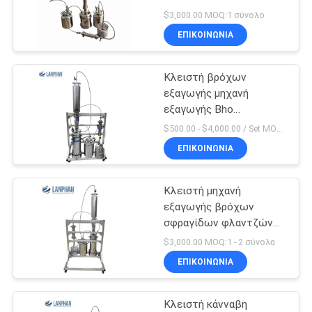
SITEMAP
$3,000.00 MOQ:1 σύνολο
ΕΠΙΚΟΙΝΩΝΙΑ
34
ΠΟΛΙΤΙΚΉ
Μηχανή πιέσεως
Κλειστή βρόχων
ΑΠΟΡΡΉΤΟΥ
εξαγωγής μηχανή
δισκίων
εξαγωγής Bho
συστημάτων βρόχων
$500.00 - $4,000.00 / Set MOQ:1.0 σύνολο/σύνολα
μηχανών κλειστή
ΕΠΙΚΟΙΝΩΝΙΑ
Lanphan
Κλειστή μηχανή
10
εξαγωγής βρόχων
Διαλυτική μηχανή
σφραγίδων φλαντζών
SS304
$3,000.00 MOQ:1 - 2 σύνολα
αποκατάστασης
ΕΠΙΚΟΙΝΩΝΙΑ
Κλειστή κάνναβη