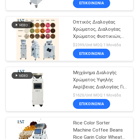
φιστίκια / σουσάμι /
ΕΠΙΚΟΙΝΩΝΙΑ
καφέ / δημητριακά /
ΠΟΙΟΤΙΚΌΣ
ξηρούς καρπούς
Οπτικός Διαλογέας
ΈΛΕΓΧΟΣ
Χρώματος, Διαλογέας
Χρώματος Φυστικιών,
ΜΑΣ
Μηχανή Διαλογής
$2399/Unit MOQ:1 Μονάδα
Χρώματος Ψημένων
ΕΛΆΤΕ
ΕΠΙΚΟΙΝΩΝΙΑ
Κόκκων Καφέ
ΣΕ
Μηχάνημα Διαλογής
ΕΠΑΦΉ
Χρώματος Υψηλής
ΜΕ
Ακρίβειας Διαλογέας Για
Ρύζι, Φιστίκια,
$1620/Unit MOQ:1 Μονάδα
Καλαμπόκι, Οπτικός
ΖΗΤΉΣΤΕ
ΕΠΙΚΟΙΝΩΝΙΑ
Διαλογέας Χρώματος
ΈΝΑ
Rice Color Sorter
ΑΠΌΣΠΑΣΜΑ
Machine Coffee Beans
Rice Garin Color Wheat