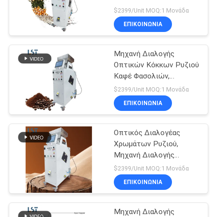
Automatic Sorting
SITEMAP
$2399/Unit MOQ:1 Μονάδα
Machine
ΕΠΙΚΟΙΝΩΝΙΑ
ΠΟΛΙΤΙΚΉ
Μηχανή Διαλογής
ΑΠΟΡΡΉΤΟΥ
Οπτικών Κόκκων Ρυζιού
Καφέ Φασολιών,
Διαλογητής Χρώματος
$2399/Unit MOQ:1 Μονάδα
Κόκκων Καφέ
ΕΠΙΚΟΙΝΩΝΙΑ
Οπτικός Διαλογέας
Χρωμάτων Ρυζιού,
Μηχανή Διαλογής
Κόκκων Καφέ,
$2399/Unit MOQ:1 Μονάδα
Διαλογητής Σχημάτων
ΕΠΙΚΟΙΝΩΝΙΑ
Φιστικιών, Μηχανή
Διαλογής Φιστικιών
Μηχανή Διαλογής