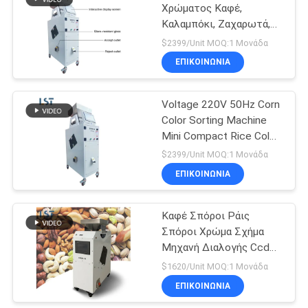
Χρώματος Καφέ,
Καλαμπόκι, Ζαχαρωτά,
Φασόλια, Επιλογή
$2399/Unit MOQ:1 Μονάδα
Χρώματος, Μηχανή
ΕΠΙΚΟΙΝΩΝΙΑ
Διαλογής Χρώματος
Voltage 220V 50Hz Corn
Color Sorting Machine
Mini Compact Rice Color
Sorter High Speed Ccd
$2399/Unit MOQ:1 Μονάδα
Optical Sorting
ΕΠΙΚΟΙΝΩΝΙΑ
Equipment
Καφέ Σπόροι Ράις
Σπόροι Χρώμα Σχήμα
Μηχανή Διαλογής Ccd
Οπτική Τεχνολογία Για
$1620/Unit MOQ:1 Μονάδα
Ξηρά Λαχανικά
ΕΠΙΚΟΙΝΩΝΙΑ