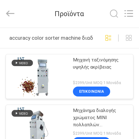
Henan
Lanphan
Industry
Προϊόντα
Co.,Ltd.
All
Rights
Reserved.
ΣΠΊΤΙ
accuracy color sorter machine διαδικτυακή κατασκευ
ΠΡΟΪΌΝΤΑ
Μηχανή ταξινόμησης
υψηλής ακρίβειας
ΒΊΝΤΕΟ
$2399/Unit MOQ:1 Μονάδα
ΠΕΡΊΠΟΥ
ΕΠΙΚΟΙΝΩΝΙΑ
ΕΜΕΊΣ
Μηχάνημα διαλογής
χρώματος MINI
ΓΎΡΟΣ
πολλαπλών
ΕΡΓΟΣΤΑΣΊΩΝ
λειτουργιών για ρύζι /
$2399/Unit MOQ:1 Μονάδα