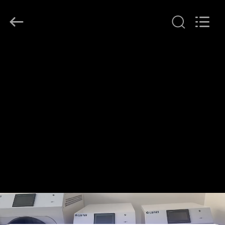
Henan
Lanphan
Industry
Co.,Ltd.
All
Rights
Reserved.
ΣΠΊΤΙ
ΠΡΟΪΌΝΤΑ
ΒΊΝΤΕΟ
ΠΕΡΊΠΟΥ
ΕΜΕΊΣ
ΓΎΡΟΣ
ΕΡΓΟΣΤΑΣΊΩΝ