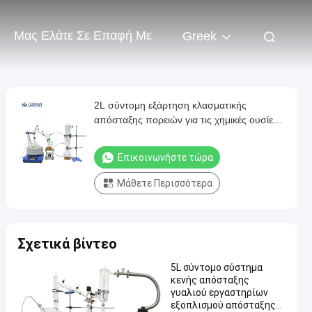
Μας Ελάτε Σε Επαφή Με
Greek
2L σύντομη εξάρτηση κλασματικής
απόσταξης πορειών για τις χημικές ουσίες
Labortory
Επικοινωνήστε τώρα
Μάθετε Περισσότερα
Σχετικά βίντεο
5L σύντομο σύστημα
κενής απόσταξης
γυαλιού εργαστηρίων
εξοπλισμού απόσταξης