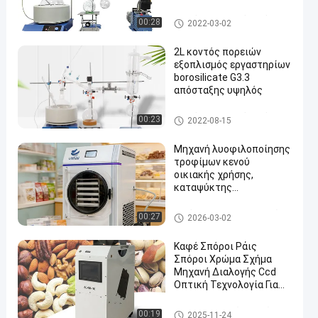
πορειών
κοντός εξοπλισμός απόσταξ
00:28
2022-03-02
ης πορειών
2L κοντός πορειών
εξοπλισμός εργαστηρίων
borosilicate G3.3
απόσταξης υψηλός
en
κοντός εξοπλισμός απόσταξ
00:23
2022-08-15
ης πορειών
Μηχανή λυοφιλοποίησης
τροφίμων κενού
οικιακής χρήσης,
καταψύκτης
λυοφιλοποιητής για 6 Kg
Κενός στεγνωτήρας παγώμα
00:27
2026-03-02
τος
Καφέ Σπόροι Ράις
Σπόροι Χρώμα Σχήμα
Μηχανή Διαλογής Ccd
Οπτική Τεχνολογία Για
Ξηρά Λαχανικά
Μηχανή διαλογέων χρώματο
00:19
2025-11-24