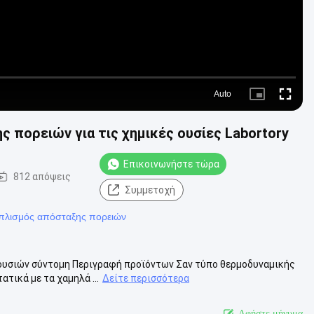
Auto
Picture-
Fullscre
in-
Picture
 πορειών για τις χημικές ουσίες Labortory
Επικοινωνήστε τώρα
812 απόψεις
Συμμετοχή
οπλισμός απόσταξης πορειών
 ουσιών σύντομη Περιγραφή προϊόντων Σαν τύπο θερμοδυναμικής
τικά με τα χαμηλά ...
Δείτε περισσότερα
Αφήστε μήνυμα