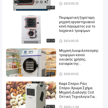
Στεγνωτήρας παγώματος ερ
2023-05-25
γαστηρίων
00:45
Πειραματική ξηρότερη
μηχανή εργαστηριακού
κενή παγώματος για το
λαχανικό τροφίμων
Στεγνωτήρας παγώματος ερ
00:24
2023-05-25
γαστηρίων
Μηχανή λυοφιλοποίησης
τροφίμων κενού
οικιακής χρήσης,
καταψύκτης
λυοφιλοποιητής για 6 Kg
Κενός στεγνωτήρας παγώμα
00:27
2026-03-02
τος
Καφέ Σπόροι Ράις
Σπόροι Χρώμα Σχήμα
Μηχανή Διαλογής Ccd
Οπτική Τεχνολογία Για
Ξηρά Λαχανικά
Μηχανή διαλογέων χρώματο
00:19
2025-11-24