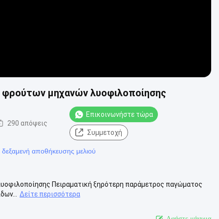
κό φρούτων μηχανών λυοφιλοποίησης
Επικοινωνήστε τώρα
290 απόψεις
Συμμετοχή
 δεξαμενή αποθήκευσης μελιού
 λυοφιλοποίησης Πειραματική ξηρότερη παράμετρος παγώματος
ων...
Δείτε περισσότερα
Αφήστε μήνυμα