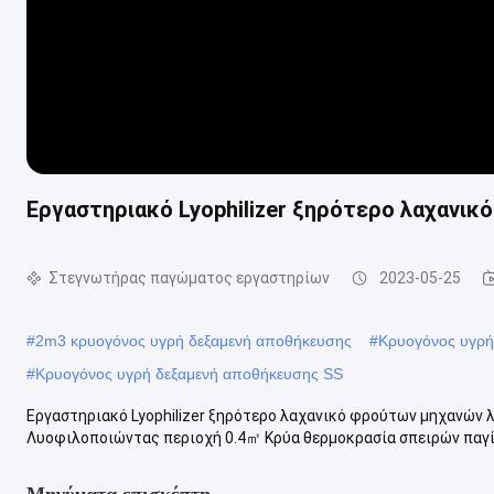
Εργαστηριακό Lyophilizer ξηρότερο λαχανι
Στεγνωτήρας παγώματος εργαστηρίων
2023-05-25
#
2m3 κρυογόνος υγρή δεξαμενή αποθήκευσης
#
Κρυογόνος υγρή
#
Κρυογόνος υγρή δεξαμενή αποθήκευσης SS
Εργαστηριακό Lyophilizer ξηρότερο λαχανικό φρούτων μηχανών
Λυοφιλοποιώντας περιοχή 0.4㎡ Κρύα θερμοκρασία σπειρών παγίδ
Μηνύματα επισκέπτη