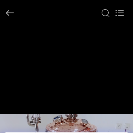
Henan
Lanphan
Industry
Co.,Ltd.
All
Rights
Reserved.
ΣΠΊΤΙ
ΠΡΟΪΌΝΤΑ
ΒΊΝΤΕΟ
ΠΕΡΊΠΟΥ
ΕΜΕΊΣ
ΓΎΡΟΣ
ΕΡΓΟΣΤΑΣΊΩΝ