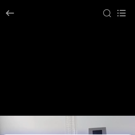
Henan
Lanphan
Industry
Co.,Ltd.
All
Rights
Reserved.
ΣΠΊΤΙ
ΠΡΟΪΌΝΤΑ
ΒΊΝΤΕΟ
ΠΕΡΊΠΟΥ
ΕΜΕΊΣ
ΓΎΡΟΣ
ΕΡΓΟΣΤΑΣΊΩΝ