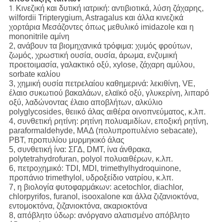
Κινεζική και δυτική ιατρική: αντιβιοτικά, λύση ζάχαρης,
1.
wilfordii Tripterygium, Astragalus και άλλα κινεζικά
χορτάρια Μεσάζοντες όπως μεθυλικό imidazole και η
mononitrile αμίνη
2, ανάβουν τα βιομηχανικά τρόφιμα: χυμός φρούτων,
ζωμός, χρωστική ουσία, ουσία, άρωμα, ενζυμική
προετοιμασία, γαλακτικό οξύ, xylose, ζάχαρη αμύλου,
sorbate καλίου
3, χημική ουσία πετρελαίου καθημερινά: λεκιθίνη, VE,
έλαιο συκωτιού βακαλάων, ελαϊκό οξύ, γλυκερίνη, λιπαρό
οξύ, λαδώνοντας έλαιο αποβλήτων, αλκύλιο
polyglycosides, θειικό άλας αιθέρα οινοπνεύματος, κ.λπ.
4, συνθετική ρητίνη: ρητίνη πολυαμιδίων, εποξική ρητίνη,
paraformaldehyde, ΜΑΔ (πολυπροπυλένιο sebacate),
PBT, προπυλίου μυρμηκικό άλας
5, συνθετική ίνα: ΣΓΔ, DMT, ίνα άνθρακα,
polytetrahydrofuran, polyol πολυαιθέρων, κ.λπ.
6, πετροχημικό: TDI, MDI, trimethylhydroquinone,
προπάνιο trimethylol, υδροξείδιο νατρίου, κ.λπ.
7, η βιολογία φυτοφαρμάκων: acetochlor, diachlor,
chlorpyrifos, furanol, isooxalone και άλλα ζιζανιοκτόνα,
εντομοκτόνα, ζιζανιοκτόνα, ακαριοκτόνα
8, απόβλητο ύδωρ: ανόργανο αλατισμένο απόβλητο