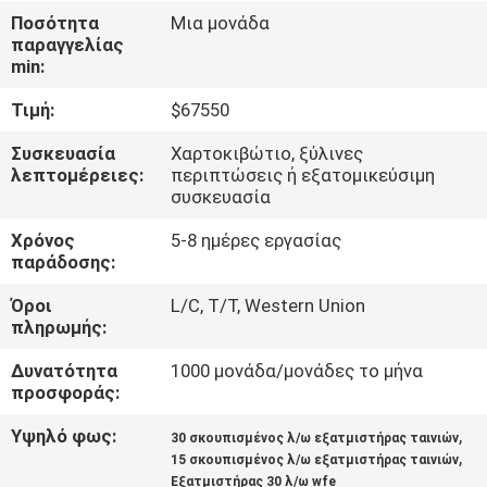
Ποσότητα
Μια μονάδα
ΠΟΙΟΤΙΚΌΣ
παραγγελίας
min:
ΈΛΕΓΧΟΣ
Τιμή:
$67550
ΜΑΣ
Συσκευασία
Χαρτοκιβώτιο, ξύλινες
λεπτομέρειες:
περιπτώσεις ή εξατομικεύσιμη
ΕΛΆΤΕ
συσκευασία
ΣΕ
Χρόνος
5-8 ημέρες εργασίας
ΕΠΑΦΉ
παράδοσης:
ΜΕ
Όροι
L/C, T/T, Western Union
πληρωμής:
ΖΗΤΉΣΤΕ
Δυνατότητα
1000 μονάδα/μονάδες το μήνα
προσφοράς:
ΈΝΑ
Υψηλό φως:
,
ΑΠΌΣΠΑΣΜΑ
30 σκουπισμένος λ/ω εξατμιστήρας ταινιών
,
15 σκουπισμένος λ/ω εξατμιστήρας ταινιών
Εξατμιστήρας 30 λ/ω wfe