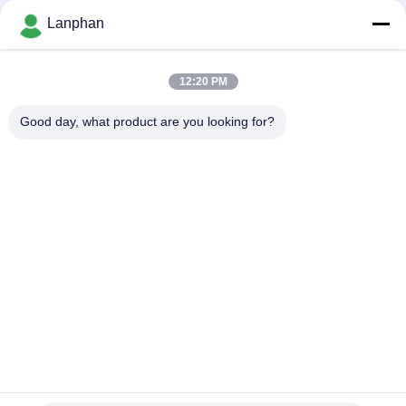
απόσταξης ταινιών μοριακές 450 απότομα ηλεκτρικές
Lanphan
Σκουπισμένο εργοστάσιο ποτών τροφίμων μηχανών
ουσιαστικού πετρελαίου εξοπλισμού απόσταξης ταινιών
12:20 PM
Σκουπισμένο ηλεκτρικό Drive γυαλιού εξοπλισμού απόσταξης
ταινιών
Good day, what product are you looking for?
Λαϊκή κατηγορία
Όλα
Κενός Στεγνωτήρας 
Μηχανή Διαλογέων 
Παγώματος
Χρώματος
Μηχανή 
Χύτρα Πιέσεως 
Στεγνωτήρων 
Αποστειρωτή 
Ψεκασμού
Ατμού
Μηχανή Πιέσεως 
Διαλυτική Μηχανή 
Δισκίων
Αποκατάστασης
Αντιδραστήρας 
Στεγνωτήρας 
Γυαλιού 
Παγώματος 