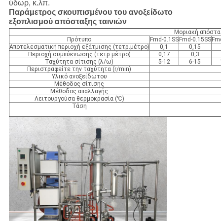
ύδωρ, κ.λπ.
Παράμετρος σκουπισμένου του ανοξείδωτο
εξοπλισμού απόσταξης ταινιών
Μοριακή απόστα
Πρότυπο
Fmd-0.1SS
Fmd-0.15SS
Fm
Αποτελεσματική περιοχή εξάτμισης (τετρ.μέτρο)
0,1
0,15
Περιοχή συμπύκνωσης (τετρ.μέτρο)
0,17
0,3
Ταχύτητα σίτισης (λ/ω)
5-12
6-15
Περιστραφείτε την ταχύτητα (r/min)
Υλικό ανοξείδωτου
Μέθοδος σίτισης
Μέθοδος απαλλαγής
Λειτουργούσα θερμοκρασία (℃)
Τάση