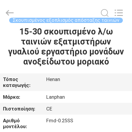
Henan
Lanphan
Industry
Co.,Ltd.
All
Σκουπισμένος εξοπλισμός απόσταξης ταινιών
Rights
Reserved.
15-30 σκουπισμένο λ/ω
ΣΠΊΤΙ
ταινιών εξατμιστήρων
ΠΡΟΪΌΝΤΑ
γυαλιού εργαστήριο μονάδων
ανοξείδωτου μοριακό
ΒΊΝΤΕΟ
Τόπος
Henan
καταγωγής:
ΠΕΡΊΠΟΥ
ΕΜΕΊΣ
Μάρκα:
Lanphan
Πιστοποίηση:
CE
ΓΎΡΟΣ
Αριθμό
Fmd-0.25SS
ΕΡΓΟΣΤΑΣΊΩΝ
μοντέλου: