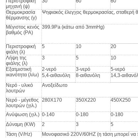
Περιστροφική
30
60
60
μηχανή (ψ)
Θερμοκρασία
Ψηφιακός έλεγχος θερμοκρασίας, σταθερή 
θέρμανσης (γ)
Μέγιστος κενός
399.9Pa (κάτω από 3mmHg)
βαθμός (PA)
Περιστροφική
5
10
20
φιάλη (λ)
Λήψη της
3
5
10
φιάλης (λ)
Εξατμιστική
2-νερό
3-νερό
5-νερό
ικανότητα (λ/ω)
5,4-αιθανόλη
8-αιθανόλη
14,3-αιθανό
Νερό - υλικό
Ανοξείδωτο
λουτρών
Νερό - μέγεθος
280X170
350X220
450X250
λουτρών (χιλ.)
Ανύψωση (χιλ.)
0-140
0-180
0-180
Δύναμη (KW)
2
3
5
Τάση (V/Hz)
Μονοφασικό 220V/60HZ (η τάση μπορεί να 