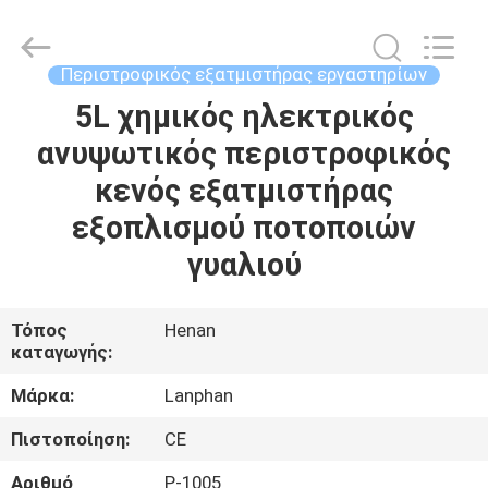
Henan
Lanphan
Industry
Co.,Ltd.
All
Περιστροφικός εξατμιστήρας εργαστηρίων
Rights
Reserved.
5L χημικός ηλεκτρικός
ΣΠΊΤΙ
ανυψωτικός περιστροφικός
ΠΡΟΪΌΝΤΑ
κενός εξατμιστήρας
εξοπλισμού ποτοποιών
ΒΊΝΤΕΟ
γυαλιού
ΠΕΡΊΠΟΥ
Τόπος
Henan
καταγωγής:
ΕΜΕΊΣ
Μάρκα:
Lanphan
ΓΎΡΟΣ
Πιστοποίηση:
CE
ΕΡΓΟΣΤΑΣΊΩΝ
Αριθμό
Ρ-1005