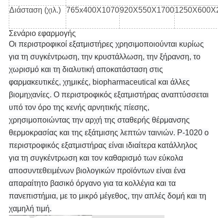
Διάσταση (χιλ.)
765x400X1070
920X550X1700
1250X600X
Σενάριο εφαρμογής
Οι περιστροφικοί εξατμιστήρες χρησιμοποιούνται κυρίως
για τη συγκέντρωση, την κρυστάλλωση, την ξήρανση, το
χωρισμό και τη διαλυτική αποκατάσταση στις
φαρμακευτικές, χημικές, biopharmaceutical και άλλες
βιομηχανίες. Ο περιστροφικός εξατμιστήρας αναπτύσσεται
υπό τον όρο της κενής αρνητικής πίεσης,
χρησιμοποιώντας την αρχή της σταθερής θέρμανσης
θερμοκρασίας και της εξάτμισης λεπτών ταινιών. Ρ-1020 ο
περιστροφικός εξατμιστήρας είναι ιδιαίτερα κατάλληλος
για τη συγκέντρωση και τον καθαρισμό των εύκολα
αποσυντεθειμένων βιολογικών προϊόντων είναι ένα
απαραίτητο βασικό όργανο για τα κολλέγια και τα
πανεπιστήμια, με το μικρό μέγεθος, την απλές δομή και τη
χαμηλή τιμή.