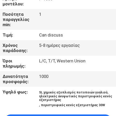
μοντέλου:
ΠΟΙΟΤΙΚΌΣ
Ποσότητα
1
ΈΛΕΓΧΟΣ
παραγγελίας
min:
Τιμή:
Can discuss
ΜΑΣ
ΕΛΆΤΕ
Χρόνος
5-8 ημέρες εργασίας
παράδοσης:
ΣΕ
Όροι
L/C, T/T, Western Union
ΕΠΑΦΉ
πληρωμής:
ΜΕ
Δυνατότητα
1000
προσφοράς:
ΖΗΤΉΣΤΕ
Υψηλό φως:
,
5L χημικός εξοπλισμός ποτοποιών γυαλιού
ΈΝΑ
ηλεκτρικός ανυψωτικός περιστροφικός κενός
εξατμιστήρας
,
ΑΠΌΣΠΑΣΜΑ
περιστροφικός κενός εξατμιστήρας 30W