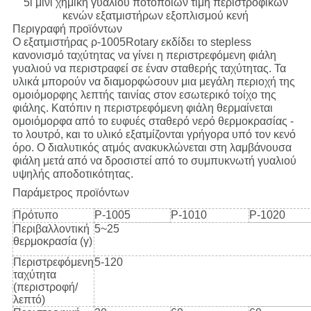
5l μίνι χημική γυαλιού ποτοποιών τιμή περιστροφικών
κενών εξατμιστήρων εξοπλισμού κενή
Περιγραφή προϊόντων
Ο εξατμιστήρας ρ-1005Rotary εκδίδει το stepless
κανονισμό ταχύτητας να γίνει η περιστρεφόμενη φιάλη
γυαλιού να περιστραφεί σε έναν σταθερής ταχύτητας. Τα
υλικά μπορούν να διαμορφώσουν μια μεγάλη περιοχή της
ομοιόμορφης λεπτής ταινίας στον εσωτερικό τοίχο της
φιάλης. Κατόπιν η περιστρεφόμενη φιάλη θερμαίνεται
ομοιόμορφα από το ευφυές σταθερό νερό θερμοκρασίας -
το λουτρό, και το υλικό εξατμίζονται γρήγορα υπό τον κενό
όρο. Ο διαλυτικός ατμός ανακυκλώνεται στη λαμβάνουσα
φιάλη μετά από να δροσιστεί από το συμπυκνωτή γυαλιού
υψηλής αποδοτικότητας.
Παράμετρος προϊόντων
Πρότυπο
Ρ-1005
Ρ-1010
Ρ-1020
Περιβαλλοντική
5~25
θερμοκρασία (γ)
Περιστρεφόμενη
5-120
ταχύτητα
(περιστροφή/
λεπτό)