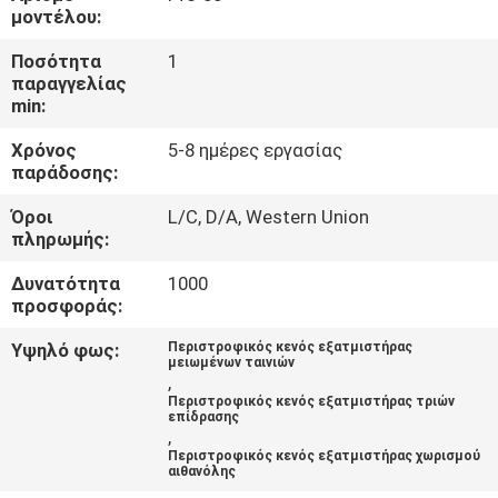
μοντέλου:
ΠΟΙΟΤΙΚΌΣ
Ποσότητα
1
ΈΛΕΓΧΟΣ
παραγγελίας
min:
Χρόνος
5-8 ημέρες εργασίας
ΜΑΣ
παράδοσης:
ΕΛΆΤΕ
Όροι
L/C, D/A, Western Union
ΣΕ
πληρωμής:
ΕΠΑΦΉ
Δυνατότητα
1000
ΜΕ
προσφοράς:
Υψηλό φως:
Περιστροφικός κενός εξατμιστήρας
μειωμένων ταινιών
ΖΗΤΉΣΤΕ
,
Περιστροφικός κενός εξατμιστήρας τριών
ΈΝΑ
επίδρασης
,
ΑΠΌΣΠΑΣΜΑ
Περιστροφικός κενός εξατμιστήρας χωρισμού
αιθανόλης