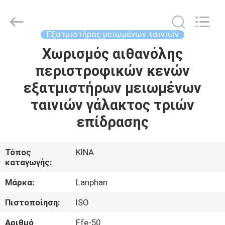
Henan
Lanphan
Industry
Co.,Ltd.
All
Εξατμιστήρας μειωμένων ταινιών
Rights
Reserved.
Χωρισμός αιθανόλης
ΣΠΊΤΙ
περιστροφικών κενών
ΠΡΟΪΌΝΤΑ
εξατμιστήρων μειωμένων
ταινιών γάλακτος τριών
ΒΊΝΤΕΟ
επίδρασης
ΠΕΡΊΠΟΥ
Τόπος
ΚΙΝΑ
καταγωγής:
ΕΜΕΊΣ
Μάρκα:
Lanphan
ΓΎΡΟΣ
Πιστοποίηση:
ISO
ΕΡΓΟΣΤΑΣΊΩΝ
Αριθμό
Ffe-50