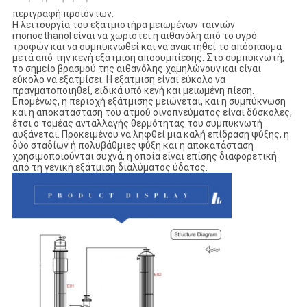
περιγραφή προϊόντων:
Η λειτουργία του εξατμιστήρα μειωμένων ταινιών
monoethanol είναι να χωριστεί η αιθανόλη από το υγρό
τροφών και να συμπυκνωθεί και να ανακτηθεί το απόσπασμα
μετά από την κενή εξάτμιση αποσυμπίεσης. Στο συμπυκνωτή,
το σημείο βρασμού της αιθανόλης χαμηλώνουν και είναι
εύκολο να εξατμίσει. Η εξάτμιση είναι εύκολο να
πραγματοποιηθεί, ειδικά υπό κενή και μειωμένη πίεση.
Επομένως, η περιοχή εξάτμισης μειώνεται, και η συμπύκνωση
και η αποκατάσταση του ατμού οινοπνεύματος είναι δύσκολες,
έτσι ο τομέας ανταλλαγής θερμότητας του συμπυκνωτή
αυξάνεται. Προκειμένου να ληφθεί μια καλή επίδραση ψύξης, η
δύο σταδίων ή πολυβάθμιες ψύξη και η αποκατάσταση
χρησιμοποιούνται συχνά, η οποία είναι επίσης διαφορετική
από τη γενική εξάτμιση διαλύματος ύδατος.