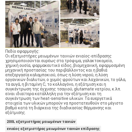
Πεδίο εφαρμογής:
Οι εξατμιστήρες μειωμένων ταινιών ενιαίος-επίδρασης
χρησιμοποιούνται ευρέως στα τρόφιμα, γαλακτοκομείο,
χημική ουσία, φαρμακευτικό είδος, βιομηχανική, εφαρμοσμένη
μηχανική προστασίας του περιβάλλοντος και η βαθιά
επεξεργασία καλαμποκιού, όπως η λύση νερού, η λύση
οργανικών διαλυτών, ο χυμός φρούτων και λαχανικών, το γάλα,
τα αυγά, η βιταμίνη C, το κολλαγόνο, η εξάτμιση και η
συγκέντρωση της έγχυσης τσαγιού, glutamate νατρίου, κ.λπ.
είναι ιδιαίτερα κατάλληλη για την εξάτμιση και τη
συγκέντρωση των heat-sensitive υλικών. Τα ευεργετικά
στοιχεία των υλικών μπορούν να προστατευθούν στο μέγιστο
βαθμό κατά τη διάρκεια της διαδικασίας θέρμανσης και
εξάτμισης.
200L εξατμιστήρας μειωμένων ταινιών
ενιαίος εξατμιστήρας μειωμένων ταινιών επίδρασης