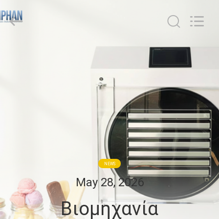
Henan
Lanphan
Industry
Co.,Ltd.
All
Rights
Reserved.
ΣΠΊΤΙ
ΠΡΟΪΌΝΤΑ
ΒΊΝΤΕΟ
ΠΕΡΊΠΟΥ
ΕΜΕΊΣ
NEWS
May 28, 2026
ΓΎΡΟΣ
Βιομηχανία
ΕΡΓΟΣΤΑΣΊΩΝ