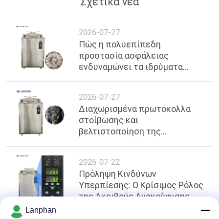
Σχετικά νέα
2026-07-27
Πώς η πολυεπίπεδη
προστασία ασφάλειας
ενδυναμώνει τα ιδρύματα
υγειονομικής περίθαλψης:
Τεχνικές γνώσεις σχετικά με
2026-07-27
την υπερ-θερμοκρατική
Διαχωρισμένα πρωτόκολλα
διακοπή ρεύματος σε
στοίβωσης και
αυτοκλάβους 200L
βελτιστοποίηση της
ομοιομορφίας θερμοκρασίας
σε κάθετα αυτοκλάβους 200L
2026-07-22
Πρόληψη Κινδύνων
Υπερπίεσης: Ο Κρίσιμος Ρόλος
της Ακριβούς Ανακούφισης
Βαλβίδας Ασφαλείας
Lanphan
≥0.17MPa στη Βιομηχανική