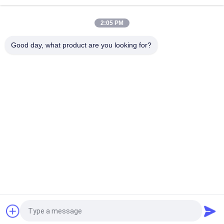
Αποστείρωση
κορυφή
2:05 PM
Good day, what product are you looking for?
Λαϊκή κατηγορία
Όλα
Κενός Στεγνωτήρας 
Μηχανή Διαλογέων 
Παγώματος
Χρώματος
Μηχανή 
Χύτρα Πιέσεως 
Στεγνωτήρων 
Αποστειρωτή 
Ψεκασμού
Ατμού
Μηχανή Πιέσεως 
Διαλυτική Μηχανή 
Δισκίων
Αποκατάστασης
Αντιδραστήρας 
Στεγνωτήρας 
Γυαλιού 
Παγώματος 
Εργαστηρίων
Εργαστηρίων
Αίτηση κράτησης