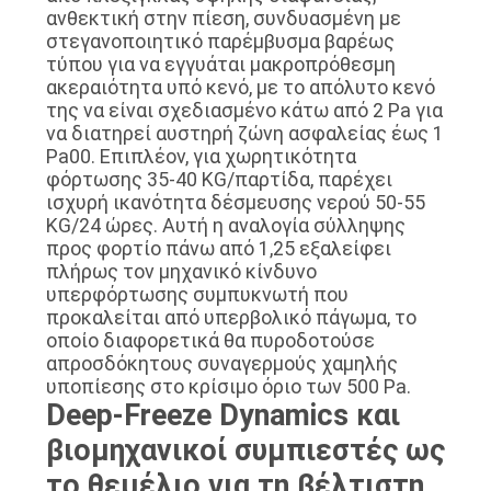
ανθεκτική στην πίεση, συνδυασμένη με
στεγανοποιητικό παρέμβυσμα βαρέως
τύπου για να εγγυάται μακροπρόθεσμη
ακεραιότητα υπό κενό, με το απόλυτο κενό
της να είναι σχεδιασμένο κάτω από 2 Pa για
να διατηρεί αυστηρή ζώνη ασφαλείας έως 1
Pa00. Επιπλέον, για χωρητικότητα
φόρτωσης 35-40 KG/παρτίδα, παρέχει
ισχυρή ικανότητα δέσμευσης νερού 50-55
KG/24 ώρες. Αυτή η αναλογία σύλληψης
προς φορτίο πάνω από 1,25 εξαλείφει
πλήρως τον μηχανικό κίνδυνο
υπερφόρτωσης συμπυκνωτή που
προκαλείται από υπερβολικό πάγωμα, το
οποίο διαφορετικά θα πυροδοτούσε
απροσδόκητους συναγερμούς χαμηλής
υποπίεσης στο κρίσιμο όριο των 500 Pa.
Deep-Freeze Dynamics και
βιομηχανικοί συμπιεστές ως
το θεμέλιο για τη βέλτιστη