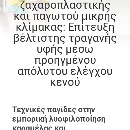
ζαχαροπλαστικής
ΠΟΙΟΤΙΚΌΣ
και παγωτού μικρής
ΈΛΕΓΧΟΣ
κλίμακας: Επίτευξη
βέλτιστης τραγανής
ΜΑΣ
υφής μέσω
ΕΛΆΤΕ
προηγμένου
ΣΕ
απόλυτου ελέγχου
ΕΠΑΦΉ
κενού
ΜΕ
ΖΗΤΉΣΤΕ
ΈΝΑ
Τεχνικές παγίδες στην
εμπορική λυοφιλοποίηση
ΑΠΌΣΠΑΣΜΑ
καραμέλας και